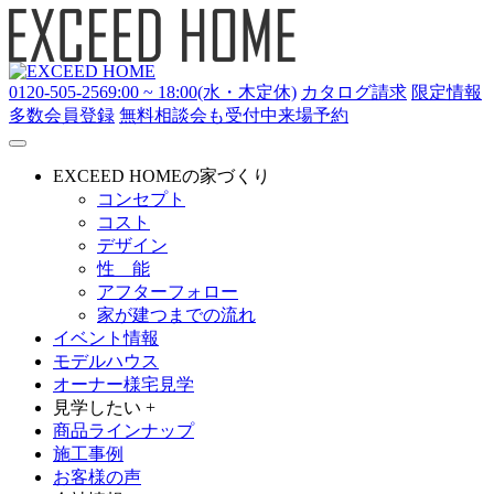
0120-505-256
9:00 ~ 18:00(水・木定休)
カタログ請求
限定情報
多数
会員登録
無料相談会も受付中
来場予約
EXCEED HOMEの家づくり
コンセプト
コスト
デザイン
性 能
アフターフォロー
家が建つまでの流れ
イベント情報
モデルハウス
オーナー様宅見学
見学したい +
商品ラインナップ
施工事例
お客様の声