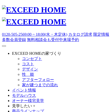
0120-505-256
9:00 ~ 18:00(水・木定休)
カタログ請求
限定情報
多数
会員登録
無料相談会も受付中
来場予約
EXCEED HOMEの家づくり
コンセプト
コスト
デザイン
性 能
アフターフォロー
家が建つまでの流れ
イベント情報
モデルハウス
オーナー様宅見学
見学したい +
商品ラインナップ