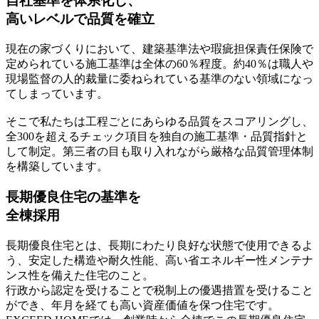
自社基準を体系化し、
高いレベルで品質を確立
現在の家づくりにおいて、建築基準法や瑕疵担保責任保険で
定められている施工基準は全体の60％程度。約40％は職人や
現場監督の人的裁量に委ねられている基準のない領域になっ
てしまっています。
そこで私たちは
工程ごとにあらゆる品質をスコアリング
し、
全300を超えるチェック項目
を独自の施工基準・品質指針と
して制定。
第三者の目も取り入れながら
厳格な品質管理体制
を構築しています。
長期優良住宅の基準を
全棟採用
長期優良住宅とは、長期にわたり良好な状態で使用できるよ
う、
安定した構造や耐久性能、高い省エネルギー性メンテナ
ンス性を備えた住宅
のこと。
行政から認定を受けることで
税制上の優遇措置
を受けること
ができ、
年月を経ても高い資産価値
を保つ住宅です。