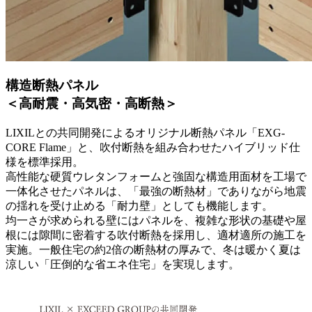
構造断熱パネル
＜高耐震・高気密・高断熱＞
LIXILとの共同開発によるオリジナル断熱パネル「EXG-
CORE Flame」と、吹付断熱を組み合わせたハイブリッド仕
様を標準採用。
高性能な硬質ウレタンフォームと強固な構造用面材を工場で
一体化させたパネルは、
「最強の断熱材」でありながら地震
の揺れを受け止める「耐力壁」
としても機能します。
均一さが求められる壁にはパネルを、複雑な形状の基礎や屋
根には隙間に密着する吹付断熱を採用し、適材適所の施工を
実施。一般住宅の約2倍の断熱材の厚みで、
冬は暖かく夏は
涼しい「圧倒的な省エネ住宅」
を実現します。