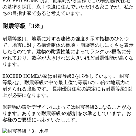
EXCEED HOMEでは、創業時から全棟でこの長期優良住宅
の基準を採用。永く快適に住んでいただける家こそが、私た
ちの目指す家であると考えています。
耐震等級「3
※
」
耐震等級は、地震に対する建物の強度を示す指標のひとつ
で、地震に対する構造躯体の倒壊・崩壊等のしにくさを表示
したものです。建物の耐震性能によってランクが3段階に分
かれており、数字が大きければ大きいほど耐震性能が高くな
ります。
EXCEED HOMEの家は耐震等級3を取得しています。 耐震
等級3は、
耐震等級の中で最上位
で
等震1の1.5倍の地震力に
耐えられる強度
です。 長期優良住宅の認定にも耐震等級2以
上が必要になります。
※建物の設計デザインによっては耐震等級2になることがあ
ります。あくまで耐震等級3の設計を水準としています。お
客様のご要望にお応えいたします。