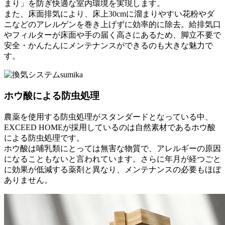
まり」を防ぎ快適な室内環境
を実現します。
また、床面排気により、床上30cmに溜まりやすい
花粉やダ
ニなどのアレルゲンを巻き上げずに効率的に除去。
給排気口
やフィルターが床面や手の届く高さにあるため、
脚立不要で
安全・かんたんにメンテナンス
ができるのも大きな魅力で
す。
ホウ酸による防虫処理
農薬を使用する防虫処理がスタンダードとなっている中、
EXCEED HOMEが採用しているのは
自然素材であるホウ酸
による防虫処理です。
ホウ酸は哺乳類にとっては無害な物質で、アレルギーの原因
になることもないと言われています。さらに年月が経つごと
に効果が低減する薬剤と異なり、
メンテナンスの必要もほぼ
ありません。