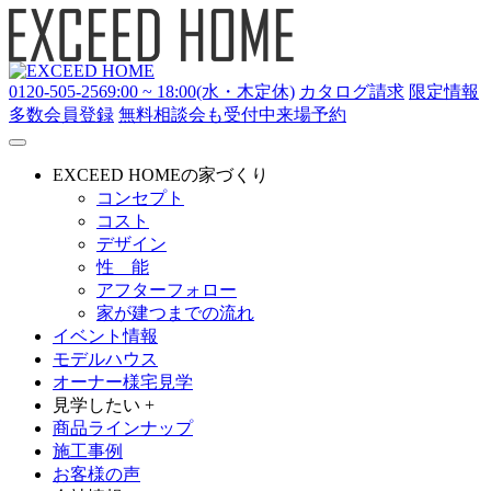
0120-505-256
9:00 ~ 18:00(水・木定休)
カタログ請求
限定情報
多数
会員登録
無料相談会も受付中
来場予約
EXCEED HOMEの家づくり
コンセプト
コスト
デザイン
性 能
アフターフォロー
家が建つまでの流れ
イベント情報
モデルハウス
オーナー様宅見学
見学したい +
商品ラインナップ
施工事例
お客様の声