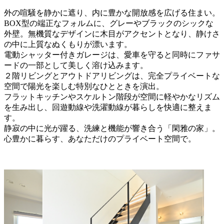
外の喧騒を静かに遮り、内に豊かな開放感を広げる住まい。
BOX型の端正なフォルムに、グレーやブラックのシックな
外壁。無機質なデザインに木目がアクセントとなり、静けさ
の中に上質なぬくもりが漂います。
電動シャッター付きガレージは、愛車を守ると同時にファサ
ードの一部として美しく溶け込みます。
２階リビングとアウトドアリビングは、完全プライベートな
空間で陽光を楽しむ特別なひとときを演出。
フラットキッチンやスケルトン階段が空間に軽やかなリズム
を生み出し、回遊動線や洗濯動線が暮らしを快適に整えま
す。
静寂の中に光が躍る、洗練と機能が響き合う「閑雅の家」。
心豊かに暮らす、あなただけのプライベート空間で。