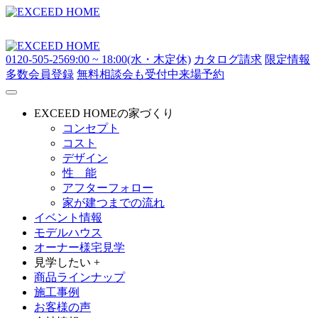
0120-505-256
9:00 ~ 18:00(水・木定休)
カタログ請求
限定情報
多数
会員登録
無料相談会も受付中
来場予約
EXCEED HOMEの家づくり
コンセプト
コスト
デザイン
性 能
アフターフォロー
家が建つまでの流れ
イベント情報
モデルハウス
オーナー様宅見学
見学したい +
商品ラインナップ
施工事例
お客様の声