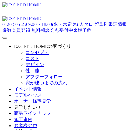
0120-505-256
9:00 ~ 18:00(水・木定休)
カタログ請求
限定情報
多数
会員登録
無料相談会も受付中
来場予約
EXCEED HOMEの家づくり
コンセプト
コスト
デザイン
性 能
アフターフォロー
家が建つまでの流れ
イベント情報
モデルハウス
オーナー様宅見学
見学したい +
商品ラインナップ
施工事例
お客様の声